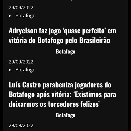
29/09/2022
Botafogo
Adryelson faz jogo ‘quase perfeito’ em
vitória do Botafogo pelo Brasileirão
Botafogo
29/09/2022
Botafogo
Luís Castro parabeniza jogadores do
Botafogo após vitória: ‘Existimos para
deixarmos os torcedores felizes’
Botafogo
29/09/2022