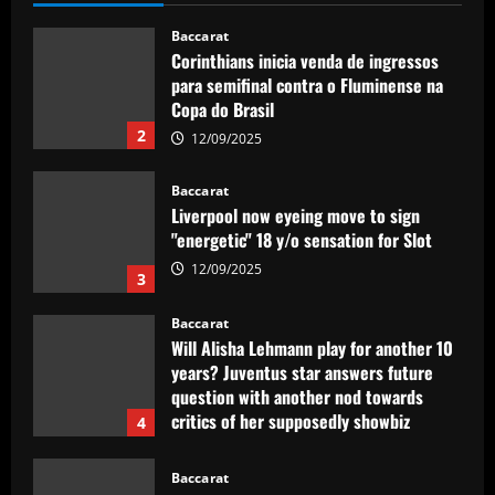
remains one of the best in the world
Baccarat
12/09/2025
Corinthians inicia venda de ingressos
para semifinal contra o Fluminense na
Copa do Brasil
2
12/09/2025
Baccarat
Liverpool now eyeing move to sign
"energetic" 18 y/o sensation for Slot
12/09/2025
3
Baccarat
Will Alisha Lehmann play for another 10
years? Juventus star answers future
question with another nod towards
critics of her supposedly showbiz
4
lifestyle
12/09/2025
Baccarat