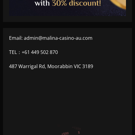
Email:
admin@malina-casino-au.com
TEL：+61 449 502 870
487 Warrigal Rd, Moorabbin VIC 3189
+300
+1500
+750