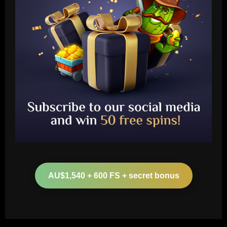
Baccarat
Corinthians inicia venda de ingressos
para semifinal contra o Fluminense na
Copa do Brasil
AU$1,540 + 600 FS + secret bonus
2
12/09/2025
Baccarat
Liverpool now eyeing move to sign