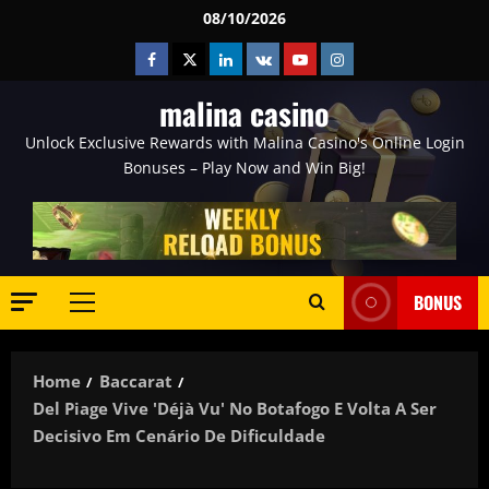
Skip
08/10/2026
to
Facebook
Twitter
Linkedin
VK
Youtube
Instagram
content
malina casino
Unlock Exclusive Rewards with Malina Casino's Online Login
Bonuses – Play Now and Win Big!
BONUS
Primary
Menu
Home
Baccarat
Del Piage Vive 'déjà Vu' No Botafogo E Volta A Ser
Decisivo Em Cenário De Dificuldade